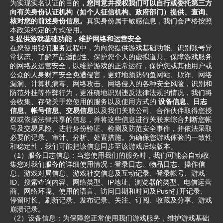
为实现实名认证的目的
，您同意并授权我们可以自行或委托第三方
向有关身份认证机构（如个人征信机构、政府部门）提供、查询、
核对您的前述身份信息。
真实身份属于敏感信息，我们会严格按照
本政策约定的方式使用。
3.提供游戏基础功能，维护网络和运营安全
在您使用我们服务过程中，为向您提供游戏基础功能、识别账号异
常状态、了解产品适配性、保护您个人的虚拟道具、保障游戏服务
的网络及运营安全，以维护游戏的正常运行，保护您或其他用户或
公众的人身财产安全免遭侵害，更好地预防钓鱼网站、欺诈、网络
漏洞、计算机病毒、网络攻击、网络侵入的各种安全风险，识别和
防范外挂等作弊行为，更准确地识别违反法律法规的情况，我们将
会收集、存储关于您使用的服务以及使用方式的
设备信息、日志
信息、帐号信息、交易信息
以及我们关联公司、合作伙伴取得您授
权或依据法律共享的信息，并将这些信息进行关联来综合判断您帐
号及交易风险、进行身份验证、检测及防范安全事件，并依法采取
必要的记录、审计、分析、处置措施。为确保您游戏体验的一致性
和稳定性，我们可能把该信息同步至该游戏后续版本。
（1）服务日志信息：当您使用我们的服务时，我们可能会自动收
集您对我们服务的详细使用情况：登录日志、物品日志、操作信
息、游戏对局信息、游戏社交信息及互动记录、登录帐号、游戏
ID、搜索查询内容、网络类型、IP地址、浏览器的类型、电信运营
商、网络环境、使用的语言、访问日期和时间及Push打开记录、
停留时长、刷新记录、发布记录、关注、订阅、收藏及分享、游戏
崩溃记录。
（2）设备信息：为保障您正常使用我们游戏服务，维护游戏基础