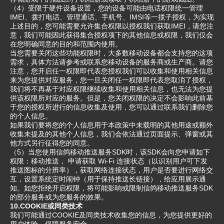
（4）受限于硬件设备设置，您的设备可能由电话权限统一管理
IMEI、拨打电话、管理通话、手机号、IMSI等一揽子授权，为实现
上述目的，您可能需要允许集合权限以授权我们获取IMEI，请您注
意，我们可能因此获得集合授权项下的其他信息或权限，我们仅会
在您明确同意的目的和范围内使用。
当您需要关闭这些功能权限时，大多数移动设备都会支持您的这项
需求，具体方法请参考或联系您移动设备的服务商或生产商。请您
注意，您开启任一权限即代表您授权我们可以收集和使用相关信息
来为您提供对应服务，您一旦关闭任一权限即代表您取消了授权，
我们将不再基于对应权限继续收集和使用相关信息，也无法为您提
供该权限所对应的服务。但是，您关闭权限的决定不会影响此前基
于您的授权所进行的信息收集及使用，您可以通过联系我们删除您
的个人信息。
如果我们要将您的个人信息用于本政策中未载明的其他用途或额外
收集未提及的其他个人信息，我们会依法通过页面提示、弹窗或其
他方式另行征得您的同意。
（5）当您使用信鸽移动推送服务SDK时，该SDK会向您申请如下
权限：移动推送， 申请获取 Wi-Fi 连接状态（以识别用户可下发
推送图标的分辨率），获取网络连接状态，用户是否要进行网络交
互，设置系统定时闹钟（用于保持推送长链接），给应用展示通
知。如您拒绝开启权限，将可能影响或限制信鸽移动推送服务SDK
的部分服务或为您服务的效果。
10.COOKIE或同类技术
我们可能通过COOKIE及同类技术收集您的信息，为您提供更好的