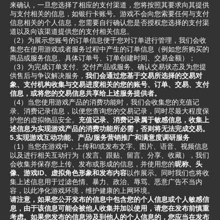
来确认，一旦您选择了相应的支付渠道，您将按照其要求向其提供
与支付相关的信息，如银行卡账号。游戏不会向您索要任何与支付
信息相关的个人信息，您需要自行确认您是否授权您选择的支付渠
道以及向该渠道提供您的支付相关信息。
（2）为展示您账号的订单信息便于您对订单进行管理，我们会收
集您在使用游戏或者服务过程中产生的订单信息（例如您所购买的
商品或服务信息、具体订单号、订单创建时间、交易金额）；
（3）为完成订单支付、交付产品或服务、确认交易状态及为您提
供售后与争议解决服务，
我们会通过您基于交易所选择的交易对
象、支付机构收集与交易进度相关的您的账号、订单、交易、支付
信息，或将您的交易信息共享给上述服务提供者。
（4）当您使用游戏产品的消费功能时，我们会收集您的充值记
录、消费记录信息，以便您查询您的交易记录，同时尽最大程度保
护您的虚拟物品安全。
充值记录、消费记录属于敏感信息，收集上
述信息为实现游戏产品的消费功能所必需，否则将无法完成交易。
5.实现游戏互动功能、产品/服务营销推广和满意度调研服务
（1）当您在游戏中，上传和/或发布文字、图片、语音、视频信息
以及进行相关互动行为（发言、跟贴、留言、分享、收藏），我们
会收集并保存您上传、发布或形成的信息，并使用您的
昵称、头
像、游戏ID、虚拟角色形象和发布内容
以作展示。同时我们也将收
集上述信息用于过滤色情、暴力、政治、辱骂、恶意广告不当内
容，以此净化游戏环境，维护健康的上网环境。
请注意，如果您公开发布的信息中包含您的个人信息或个人敏感信
息，由于该信息可能会被他人收集并加以使用，请您在发布前慎重
考虑。如果您发布的信息涉及到他人的个人信息的，您应当在发布