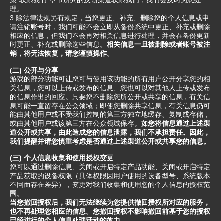
策“联系我们”章节所列的反馈渠道联系我们，我们会及时为您处
理。
3.除法律法规另有规定，当您更正、补充、删除您的个人信息或申
请注销账号时，我们可能不会立即从备份系统中更正、补充或删除
相应的信息，但我们不会再对相关信息进行处理，并会在备份更新
时更正、补充或删除这些信息。
相关信息一旦被删除或者账号被注
销，将无法恢复，请您谨慎操作。
(二) 公开与分享
游戏的部分功能可让您可与使用该功能的所有用户公开分享您的相
关信息，您可以上传或发布的信息、您也可以对其他人上传或发布
的信息作出的回应。只要您不删除您所公开或共享的信息，有关信
息可能一直留存在公众领域；即使您删除共享信息，有关信息仍可
能由其他用户或不受我们控制的第三方独立地缓存、复制或存储，
或由其他用户或该第三方在公众领域保存。
如您将信息通过上述渠
道公开或共享，由此造成您的信息泄露，我们不承担责任。因此，
我们提醒并请您慎重考虑是否通过上述渠道公开或共享您的信息。
(三) 个人信息收集和使用授权变更
您可以通过删除信息、关闭或开启特定产品功能、关闭或开启特定
产品获取的设备权限（具体权限因用户使用的设备型号、系统版本
不同而存在差异），变更对我们收集和使用您的个人信息的授权范
围。
当您撤回授权后，我们无法继续为您提供撤回授权所对应的服务，
也不再处理您相应的信息。您撤回授权不影响撤回前基于您的授权
已经进行的个人信息处理活动的效力。