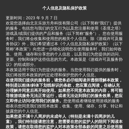
个人信息及隐私保护政策
更新时间：2023 年 9 月 7 日
欢迎您选择由北京乐游方舟科技有限公司（以下简称“我们”）提供
的服务，包括您与我们的交互行为以及您注册和使用《圣境之塔》
游戏及/或我们提供的产品和服务（以下简称“服务”）。您在使用服
务时，我们将会收集和使用您的相关个人信息。除《游戏许可及服
务协议》外，我们希望通过本《个人信息及隐私保护政策》（以下
简称“本政策”）向您进一步细化说明您在使用服务时，我们如何收
集、使用、储存和分享您的个人信息，以及我们为您提供的访问、
更新、控制和保护这些信息的方式。本政策是《游戏许可及服务协
议》的组成部分。
本政策适用于我们为您提供的服务。当您使用我们提供的服务时，
我们将按照本政策的约定处理和保护您的个人信息。
在使用我们提供的服务前，请您务必仔细阅读并透彻理解本政策，
特别是以粗体/斜体下划线标识的条款，您应重点阅读，在确认充
分理解并同意后再开始使用。如果您不同意本政策的内容，将可能
导致游戏服务无法正常运行，或者无法达到我们的服务效果，您应
立即停止访问/使用我们的服务。
您使用或者继续使用游戏的服务
都表示您同意我们按照本政策，收集、使用、储存、分享、转让和
披露您的个人信息。
如果您是不满十八周岁的未成年人（特别是未满十四周岁的儿
童），我们特别提请您注意，您需要在您的监护人的陪同下阅读本
政策，请您在取得您的监护人对本政策全部条款的同意之后使用服