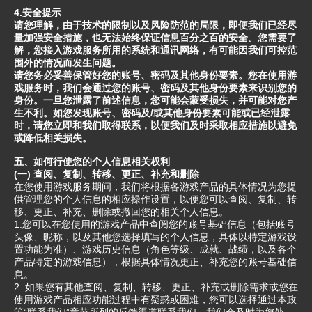
4.安全提示
请您理解，由于技术的限制以及风险防范的局限，即便我们已经尽
量加强安全措施，也无法始终保证信息百分之百的安全。您需要了
解，您接入游戏服务所用的系统和通讯网络，有可能因我们可控范
围外的情况而发生问题。
请您务必妥善保管好您的账号、密码及其他身份要素。您在使用游
戏服务时，我们会通过您的账号、密码及其他身份要素来识别您的
身份。一旦您泄露了前述信息，您可能会蒙受损失，并可能对您产
生不利。如您发现账号、密码及/或其他身份要素可能或已经泄露
时，请您立即和我们取得联系，以便我们及时采取相应措施以避免
或降低相关损失。
五、如何行使您的个人信息相关权利
(一) 查阅、复制、转移、更正、补充和删除
在您使用游戏服务期间，我们将根据各游戏产品的具体情况为您提
供管理您的个人信息的相应操作设置，以便您可以查阅、复制、转
移、更正、补充、删除或撤回您的相关个人信息。
1.您可以在您使用的游戏产品中查阅您的账号基础信息（包括账号
头像、昵称，以及其他您选择填写的个人信息，具体以特定游戏设
置功能为准）、游戏历史信息（角色等级、成就、战绩，以及各个
产品特定的游戏信息），根据具体情况更正、补充您的账号基础信
息。
2. 如果您有其他查阅、复制、转移、更正、补充或删除需求或您在
使用游戏产品相应功能过程中有疑惑或困难，您可以选择通过本政