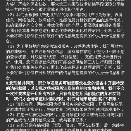
方签订严格的保密协议，要求第三方采取技术措施手段保障分享给
第三方的数据不会被泄露或者用作其他用途。
（2）我们会根据用户使用产品的频率和情况用户行为数据、设备
信息、网络信息、故障信息、性能信息分析我们产品的运行情况，
以确保服务的安全性，并优化我们的产品，提高我们的服务质量。
但我们会将相关信息进行匿名化或去标识化处理后用于分析，我们
不会将我们存储在分析软件中的信息与您提供的个人身份信息相结
合。
（3）为了更好地向您提供游戏服务，改善游戏体验，我们可对您
的游戏账号、用户注册登录信息、游戏操作信息（包括但不限于您
的登录状态、对战信息/状态、成就信息）、充值消费记录进行分
析、使用。您同意该信息我们可能会提供给第三方进行归因分析。
但我们会将相关信息进行匿名化或去标识化处理后用于分析，我们
不会将我们存储在分析软件中的信息与您提供的个人身份信息相结
合。
8.您理解并同意，部分单项服务可能需要您在您的设备中开启特定
的访问权限，以实现这些权限所涉及信息的收集和使用。我们不会
一次性要求您开启所有权限，只有当您使用我们提供的某种功能
时，我们才会请求使用相应权限。我们可能申请使用以下权限：
（1）请您注意，网络权限为提供服务的必需权限，开启网络权限
后游戏才能正常运行，您需要开启网络权限后方可使用游戏服务，
（2）在您开启麦克风权限后，您能够使用录音或语音功能与我们
的产品或他人进行信息交互，或与客服联系；
（3）在您开启存储权限（读取、修改、写入SD权限）后，您能够
存储游戏中的截图到手机相册或读取手机相册中的游戏截图。