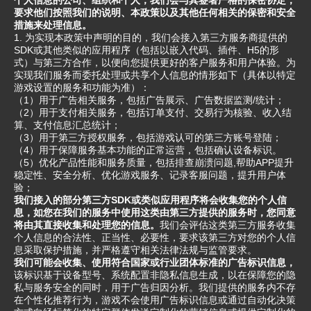
个人信息的公司、组织和个人，我们会与其签署严格的保密协定，
要求他们按照我们的说明、本政策以及其他任何相关的保密和安全
措施来处理信息。
1. 为实现本政策中声明的目的，我们会接入第三方服务商提供的
SDK或其他类似的应用程序（包括以嵌入代码、插件、H5的形
式）与第三方合作，以便向您提供更好的客户服务和用户体验。为
实现我们服务而委托处理或共享个人信息的情形如下（具体以特定
游戏设置的服务和功能为准）：
（1）用于广告相关服务，包括广告展示、广告数据监测/统计；
（2）用于支付相关服务，包括订单支付、交易行为核验、收入结
算、支付信息汇总统计；
（3）用于第三方授权服务，包括游戏认可的第三方账号登陆；
（4）用于保障服务基本功能的正常运营，包括确认设备标识。
（5）优化产品性能和服务质量，包括排查崩溃问题,帮助APP提升
稳定性、安全分析、优化游戏服务、记录客服问题，提升用户体
验；
我们接入的部分第三方SDK或类似应用程序将会收集您的个人信
息，如您在我们的服务中使用这类由第三方提供的服务时，您同意
将由其直接收集和处理您的信息。
我们会评估这类第三方服务收集
个人信息的合法性、正当性、必要性，要求该第三方对您的个人信
息采取保护措施，并严格遵守相关法律法规与监管要求。
我们可能会收集、使用符合国家或行业团体标准的广告标识信息，
该标识基于设备型号、系统配置非隐私信息生成，以在保障您的隐
私与服务安全的同时，用于广告归因分析。我们提供的服务内不存
在个性化推荐行为，游戏不会使用广告标识信息或通过自动化决策