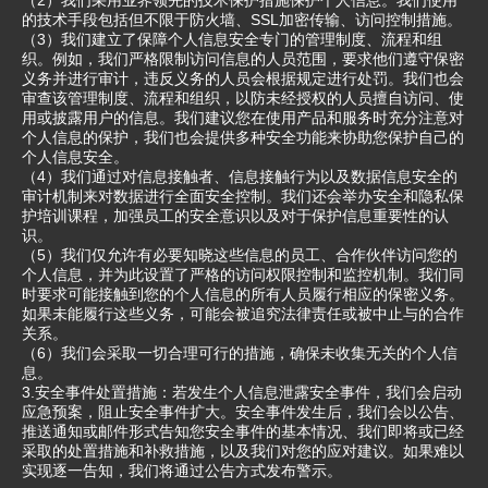
（2）我们采用业界领先的技术保护措施保护个人信息。我们使用
的技术手段包括但不限于防火墙、SSL加密传输、访问控制措施。
（3）我们建立了保障个人信息安全专门的管理制度、流程和组
织。例如，我们严格限制访问信息的人员范围，要求他们遵守保密
义务并进行审计，违反义务的人员会根据规定进行处罚。我们也会
审查该管理制度、流程和组织，以防未经授权的人员擅自访问、使
用或披露用户的信息。我们建议您在使用产品和服务时充分注意对
个人信息的保护，我们也会提供多种安全功能来协助您保护自己的
个人信息安全。
（4）我们通过对信息接触者、信息接触行为以及数据信息安全的
审计机制来对数据进行全面安全控制。我们还会举办安全和隐私保
护培训课程，加强员工的安全意识以及对于保护信息重要性的认
识。
（5）我们仅允许有必要知晓这些信息的员工、合作伙伴访问您的
个人信息，并为此设置了严格的访问权限控制和监控机制。我们同
时要求可能接触到您的个人信息的所有人员履行相应的保密义务。
如果未能履行这些义务，可能会被追究法律责任或被中止与的合作
关系。
（6）我们会采取一切合理可行的措施，确保未收集无关的个人信
息。
3.安全事件处置措施：若发生个人信息泄露安全事件，我们会启动
应急预案，阻止安全事件扩大。安全事件发生后，我们会以公告、
推送通知或邮件形式告知您安全事件的基本情况、我们即将或已经
采取的处置措施和补救措施，以及我们对您的应对建议。如果难以
实现逐一告知，我们将通过公告方式发布警示。