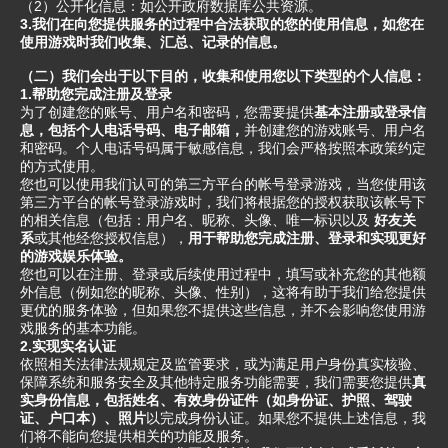
（2）公开化信息：如公开政府数据库公共资源。
3.我们在向您提供服务的过程中合法获取的您的使用信息，如您在
使用游戏时我们收集、汇总、记录的信息。
（二）我们会出于以下目的，收集和使用您以下类型的个人信息：
1.帮助您完成注册及登录
为了创建您的账号、用户名和密码，您需要提供
基本注册或登录信
息，包括个人电话号码、电子邮箱，
并创建您的游戏账号、用户名
和密码。个人电话号码属于敏感信息，我们会严格按照本政策约定
的方式使用。
您也可以使用我们认可的第三方平台的帐号登录游戏，当您使用该
第三方平台的帐号登录游戏时，我们将根据您的授权获取该帐号下
的相关信息（包括：用户名、昵称、头像、唯一标识以及
好友关
系
或其他经您授权信息），
用于帮助您完成注册、登录和实现更好
的游戏娱乐体验。
您也可以在注册、登录或后续使用过程中，填写或补充您的其他额
外信息（例如您的昵称、头像、性别），这将有助于我们给您提供
更优的服务体验，但如果您不提供这些信息，并不会影响您使用游
戏服务的基本功能。
2.实现实名认证
依照相关法律法规规定及监管要求，或为满足用户身份真实核验、
保障系统和服务安全及其他特定服务功能需要，我们需要您提供
真
实身份信息，包括姓名、有效身份证件（如身份证、护照、驾驶
证、户口本）、照片
以完成身份认证。如果您不提供上述信息，我
们将不能向您提供相关的功能及服务。