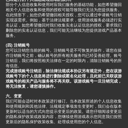
部分个人信息收集和使用对应我们服务的基础功能，如您希望撤回
相关个人信息收集和使用的授权可能导致我们无法为您提供服务。
在此情形下，如您仍希望撤回相关授权，您可以通过申请账号注销
实现该需求。例如，基于法律法规要求，使用游戏服务必须进行实
名认证，如您希望撤回对我们收集实名认证信息的授权，要求我们
删除您的实名认证信息，我们可能无法继续为您提供游戏产品基本
服务。
(四) 注销账号
您可以注销您当前的账号。注销账号是不可恢复的操作，请您在操
作注销账号之前，确认账号的所有相关服务均已经妥善处理。账号
注销后，我们将按照相关法律在一定的时限内，清除注销账号的所
有信息。
完成游戏账号注销后，除法律法规或本协议另有规定外，您在该游
戏账号下的个人信息将进行删除或匿名化处理，且此前已关联该游
戏账号的相关产品与服务将不再关联。该游戏账号一旦注销完成，
将无法恢复，请您谨慎操作。
六、变更
我们可能会适时对本政策进行修订。当本政策所述的个人信息收集
和使用规则和其他法律、法规规定事项发生变更时，我们会在版本
更新时以适当的方式向您提示变更后的政策。请您仔细阅读变更后
的隐私保护政策或政策内容，您继续使用游戏表示您同意我们按照
更新后的隐私保护政策收集、处理或使用您的个人信息。