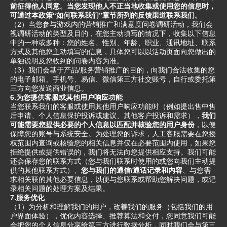
前征得他人同意。当您发现他人不正当地收集或使用您的信息时，
可通过本政策“如何联系我们”章节所列的反馈渠道联系我们。
（2）当您参与游戏内的营销推广和满意度问卷调研活动，我们会
视调研活动的类型及目的，在您主动填写的情况下，收集以下信息
中的一种或多种：您的姓名、性别、年龄、职业、通讯地址、联系
方式及其他您主动填写的信息，具体您可以以活动页面向您做出的
单独说明及您收到的问卷内容为准。
（3）我们会基于产品/服务营销推广的目的，向我们合法收集的您
的电子邮箱、手机号、易信、微信第三方社交账号，自行或委托第
三方向您发送商业信息。
6.为您提供客服或其他用户响应功能
当您联系我们的客服或使用其他用户响应功能时（例如提出售中售
后申请、个人信息保护投诉或建议、其他客户投诉和需求），
我们
可能需要您提供必要的个人信息以匹配并核验您的用户身份
，以便
保障您的账号与系统安全。为处理您的诉求，人工客服需要在您授
权范围内查询或核验您的相关信息并仅在必要范围内使用，如果您
拒绝提供或提供错误的，我们将无法向您提供相应支持。我们可能
还会保存您的联系方式（您与我们联系时使用的或您向我们主动提
供的其他联系方式）、
您与我们的通信/通话记录和内容
、与您需
求相关联的其他必要信息，以便与您联系或帮助您解决问题，或记
录相关问题的处理方案及结果。
7.服务优化
（1）为分析和理解我们的用户，改善我们的服务（包括我们的用
户界面体验），优化内容选择、推荐算法和交付，您同意我们可能
会把您的个人信息分享给第三方进行数据分析，同时我们会与第三