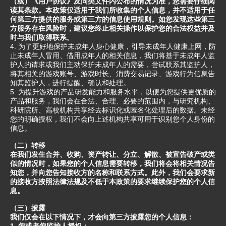
（或）《用户协议》及同类文件内公布的情况为准，您需要仔细阅
读其条款。本政策仅适用于我们所收集的个人信息，并不适用于任
何第三方提供的服务或第三方的信息使用规则。如您发现这些第三
方服务存在风险时，建议您终止相关操作以保护您的合法权益并及
时与我们取得联系。
4. 为了更好地保护未成年人身心健康，引导未成年人健康上网，防
止未成年人冒用、借用成年人的相关信息，我们将基于未成年人监
护人的请求或我们主动保护未成年人的需要，尝试联系其监护人，
将其相关的游戏账号、游戏时长、消费交易记录、游戏行为信息告
知其监护人，进行提醒、确认和处理。
5. 为提升游戏的产品研发能力和服务水平，以便为您提供更优质的
产品和服务，我们会在合法、合理、必要的范围内，与研究机构、
科研院所、高校机构共享经去标识化或匿名化处理后的数据。未经
您的明确授权，我们不会向上述机构共享可用于识别您个人身份的
信息。
（二）转移
在我们发生合并、收购、资产转让、分立、解散、被宣告破产或类
似的情况时，如果您的个人信息需要转移，我们将会将相关情况告
知您，并向您告知接收方的名称和联系方式。此外，我们会要求新
的接收方按照法律法规及不低于本政策的要求继续保护您的个人信
息。
（三）披露
我们仅会在以下情况下，才会向第三方披露您的个人信息：