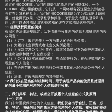
用户体验、保障服务安全。
通过使用COOKIE，我们向您提供简单易行的网络体验。一个
COOKIES是少量的数据，它们从一个网络服务器送至您的浏览器
并存在计算机硬盘上。我们使用COOKIES是为了为实现统计访问
量、优化网页效果、记录登录和操作，便于您完成重复登录和访
问，您可以通过清除浏览器/游戏的缓存方式清除这些信息。
11.征得授权同意的例外
根据相关法律法规规定，以下情形中收集您的信息无需征得您的授
权同意：
（1）为订立、履行您作为一方当事人的合同所必需；
（2）为履行法定职责或者法定义务所必需；
（3）为应对突发公共卫生事件，或者紧急情况下为保护您或他人
的生命健康和财产安全所必需；
（4）为公共利益实施新闻报道、舆论监督行为，在合理范围内处
理您的个人信息；
（5）在合理范围内处理您自行公开或者其他已经合法公开的个人
信息；
（6）法律、行政法规规定的其他情形。
12.我们仅在适当的时机和时间，限于实现产品功能使用且处理目
的的最小范围内对您的个人信息进行收集。
二、我们共享、转让、或者公开披露个人信息的方式及原因
（一）共享
我们非常重视保护您的个人信息。
我们仅会出于合法、正当、必
要、特定、明确的目的向第三方提供您的个人信息。接收我们提供