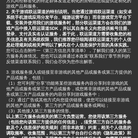
方式向经标签化的特定群体发送定制化的营销信息或提供定制化的
游戏产品和服务。
2. 关于游戏联运渠道的特别说明。当您通过游戏联运渠道（如安卓
系统手机游戏应用分发平台、端游运营平台）而非游戏官方平台下
载、安装并使用我们的游戏服务时，部分联运渠道方会在我们的游
戏产品中接入联运渠道SDK，并以其自身名义向您提供账号注册、
登录、支付及实名认证服务，基于此，联运渠道方需要收集您的相
关信息及有关系统权限，我们推荐您仔细阅读联运渠道方的个人信
息处理规则或相关声明以了解其在个人信息保护方面的具体实践。
您可以点击附件一《第三方信息共享清单》，了解我们接入的第三
方服务具体情况。您也可以选择通过本政策“联系我们”章节所列的
反馈渠道联系我们，我们会尽快为您作出解答。
3. 游戏服务接入或链接至非游戏的其他产品或服务或第三方提供的
产品或服务，包括：
（1）您可利用“分享”功能将某些游戏服务内容分享到非游戏的其
他产品或服务或第三方产品或服务，或您将非游戏的其他产品或服
务或第三方产品或服务的内容分享到游戏服务中；
（2）通过广告或其他方式向您提供链接，使您可以链接至非游戏
的其他产品或服务、第三方的产品或服务服务或网站；
（3）其他接入第三方服务的情形。
以上第三方服务由相关的第三方负责运营。您使用该第三方服务
（包括您向该第三方提供的任何信息），须受第三方自己的服务条
款及个人信息保护相关规则（而非本政策）约束，相关个人信息的
调取频率、收集范围，均以第三方平台自行公布的《隐私政策》和