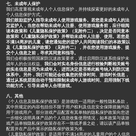
七、未成年人保护
我们高度重视未成年人个人信息保护，并持续探索更好的未成年人
个人信息保护方式。
我们鼓励监护人指导未成年人使用游戏服务。若您是未成年人的法
定监护人，当您在帮助未成年人注册、使用游戏服务前，应仔细阅
读本政策和《儿童隐私保护政策》（见附件二），决定是否同意本
政策和《儿童隐私保护政策》并帮助未成年人注册、使用。若您是
不满14周岁的儿童，请您通知您的监护人共同阅读我们的本政策以
及《儿童隐私保护政策》（见附件二），并在您使用游戏服务、提
交个人信息之前，寻求其同意和指导。
我们会积极按照国家防沉迷政策要求，通过启用防沉迷系统保护未
成年人的合法权益。
我们会对实名身份信息进行校验判断相关账号
的实名信息是否为未成年人，进而决定是否将此账号纳入到防沉迷
体系中。另外，我们可能还会收集您的登录时间、游戏时长信息，
通过从系统层面自动干预和限制未成年人游戏时间、启用强制下线
功能方式，引导未成年人合理游戏。
八、其他
《个人信息及隐私保护政策》是游戏统一适用的一般性隐私条款，
其中所规定的内容包括但不限于用户权利及信息安全保障措施均适
用于游戏用户。部分游戏产品配置有其单独的隐私保护政策向您进
一步细化说明具体产品的个人信息收集使用情况，如本政策与该游
戏产品单独隐私保护政策存在不一致或矛盾之处，请以该产品单独
配置并在产品中展示的隐私保护政策为准。
《儿童隐私保护政策》是适用于不满14周岁的儿童用户的个人信息