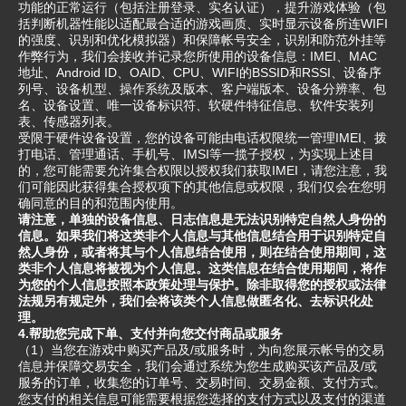
功能的正常运行（包括注册登录、实名认证），提升游戏体验（包
括判断机器性能以适配最合适的游戏画质、实时显示设备所连WIFI
的强度、识别和优化模拟器）和保障帐号安全，识别和防范外挂等
作弊行为，我们会接收并记录您所使用的设备信息：IMEI、MAC
地址、Android ID、OAID、CPU、WIFI的BSSID和RSSI、设备序
列号、设备机型、操作系统及版本、客户端版本、设备分辨率、包
名、设备设置、唯一设备标识符、软硬件特征信息、软件安装列
表、传感器列表。
受限于硬件设备设置，您的设备可能由电话权限统一管理IMEI、拨
打电话、管理通话、手机号、IMSI等一揽子授权，为实现上述目
的，您可能需要允许集合权限以授权我们获取IMEI，请您注意，我
们可能因此获得集合授权项下的其他信息或权限，我们仅会在您明
确同意的目的和范围内使用。
请注意，单独的设备信息、日志信息是无法识别特定自然人身份的
信息。如果我们将这类非个人信息与其他信息结合用于识别特定自
然人身份，或者将其与个人信息结合使用，则在结合使用期间，这
类非个人信息将被视为个人信息。这类信息在结合使用期间，将作
为您的个人信息按照本政策处理与保护。除非取得您的授权或法律
法规另有规定外，我们会将该类个人信息做匿名化、去标识化处
理。
4.帮助您完成下单、支付并向您交付商品或服务
（1）当您在游戏中购买产品及/或服务时，为向您展示帐号的交易
信息并保障交易安全，我们会通过系统为您生成购买该产品及/或
服务的订单，收集您的订单号、交易时间、交易金额、支付方式。
您支付的相关信息可能需要根据您选择的支付方式以及支付的渠道